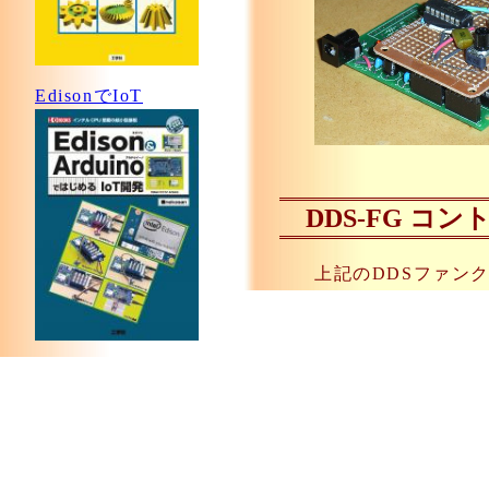
EdisonでIoT
DDS-FG コ
上記のDDSファン
作するためのコント
モノは「Arduino +
123D Design入門書