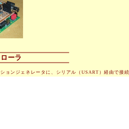
ントローラ
クションジェネレータに、シリアル（USART）経由で接
ローラです。
 LCD KeyPad Shiled」で、Arduinoのスケッチで書い