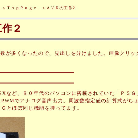
－＞ＴｏｐＰａｇｅ－＞ＡＶＲの工作2
工作２
の数が多くなったので、見出しを分けました。画像クリッ
SXなど、８０年代のパソコンに搭載されていた「ＰＳＧ」
 PWMでアナログ音声出力。周波数指定値の計算式がちょっ
ＳＧとほぼ同じ機能を持ってます。