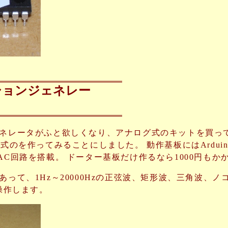
ションジェネレー
ネレータがふと欲しくなり、アナログ式のキットを買って
S式のを作ってみることにしました。 動作基板にはArdu
AC回路を搭載。 ドーター基板だけ作るなら1000円もか
あって、1Hz～20000Hzの正弦波、矩形波、三角波、
操作します。