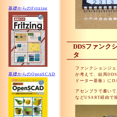
基礎からのFritzing
DDSファンク
タ
ファンクションジェ
基礎からのOpenSCAD
か考えて、結局DD
ドーター基板）にD
アセンブラで書いて
などUSART経由で