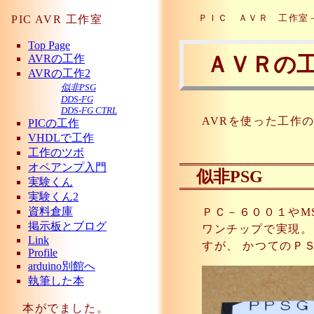
ＰＩＣ ＡＶＲ 工作室
PIC AVR 工作室
Top Page
ＡＶＲの
AVRの工作
AVRの工作2
似非PSG
DDS-FG
DDS-FG CTRL
AVRを使った工作
PICの工作
VHDLで工作
工作のツボ
オペアンプ入門
似非PSG
実験くん
実験くん2
資料倉庫
ＰＣ－６００１やM
掲示板とブログ
ワンチップで実現。
Link
すが、 かつてのＰ
Profile
arduino別館へ
執筆した本
本がでました。